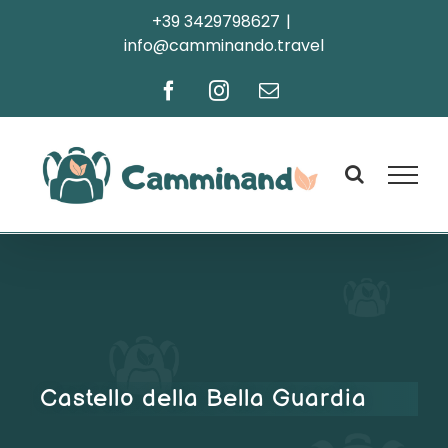
Salta
+39 3429798627
|
info@camminando.travel
al
contenuto
Facebook
Instagram
Email
Castello della Bella Guardia