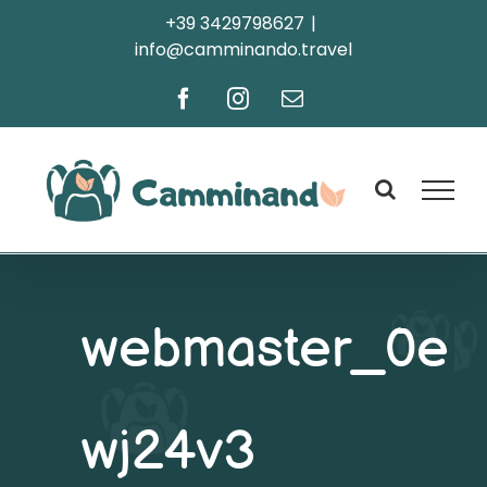
Salta
+39 3429798627
|
info@camminando.travel
al
contenuto
Facebook
Instagram
Email
webmaster_0e
wj24v3