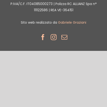
P.IVA/C.F. IT04085000273 | Polizza RC ALLIANZ Spa n°
111122586 | REA VE-364151
Sito web realizzato da
Gabriele Graziani
Facebook
Instagram
Email